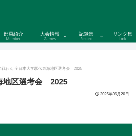
部員紹介
大会情報
記録集
リンク集
Member
Games
Record
Link
ざ戦わん 全日本大学駅伝東海地区選考会 2025
地区選考会 2025
2025年06月20日