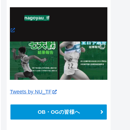
nagoyau_tf
Tweets by NU_TF
OB・OGの皆様へ