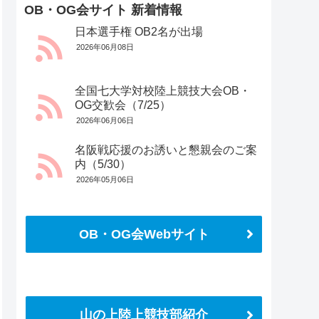
OB・OG会サイト 新着情報
日本選手権 OB2名が出場
2026年06月08日
全国七大学対校陸上競技大会OB・
OG交歓会（7/25）
2026年06月06日
名阪戦応援のお誘いと懇親会のご案
内（5/30）
2026年05月06日
OB・OG会Webサイト
さらに読み込む
Instagram でフォロー
山の上陸上競技部紹介