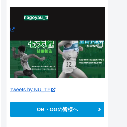
nagoyau_tf
Tweets by NU_TF
OB・OGの皆様へ