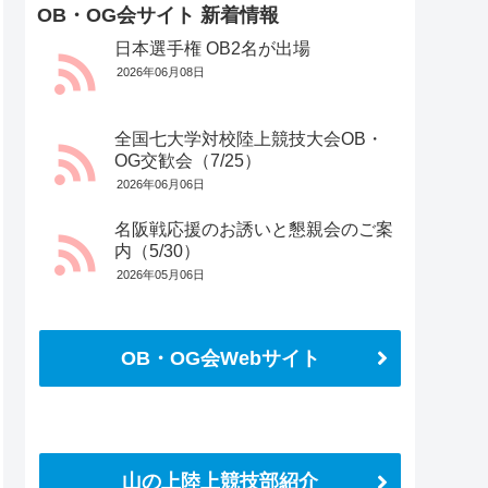
OB・OG会サイト 新着情報
日本選手権 OB2名が出場
2026年06月08日
全国七大学対校陸上競技大会OB・
OG交歓会（7/25）
2026年06月06日
名阪戦応援のお誘いと懇親会のご案
内（5/30）
2026年05月06日
OB・OG会Webサイト
さらに読み込む
Instagram でフォロー
山の上陸上競技部紹介