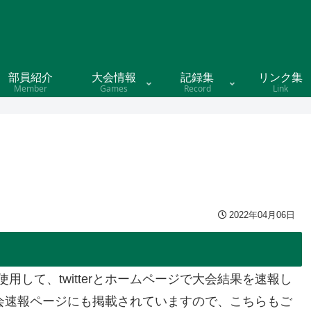
部員紹介
大会情報
記録集
リンク集
Member
Games
Record
Link
2022年04月06日
して、twitterとホームページで大会結果を速報し
は大会速報ページにも掲載されていますので、こちらもご