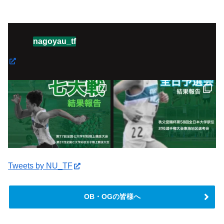
nagoyau_tf
Tweets by NU_TF
OB・OGの皆様へ