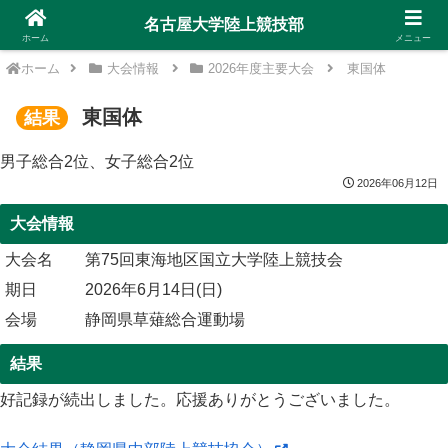
名古屋大学陸上競技部
ホーム
メニュー
ホーム
大会情報
2026年度主要大会
東国体
東国体
結果
男子総合2位、女子総合2位
2026年06月12日
大会情報
大会名
第75回東海地区国立大学陸上競技会
期日
2026年6月14日(日)
会場
静岡県草薙総合運動場
結果
好記録が続出しました。応援ありがとうございました。