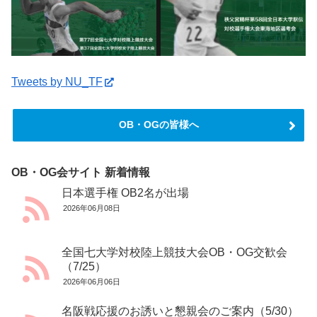
Tweets by NU_TF
OB・OGの皆様へ
OB・OG会サイト 新着情報
日本選手権 OB2名が出場
2026年06月08日
全国七大学対校陸上競技大会OB・OG交歓会
（7/25）
2026年06月06日
名阪戦応援のお誘いと懇親会のご案内（5/30）