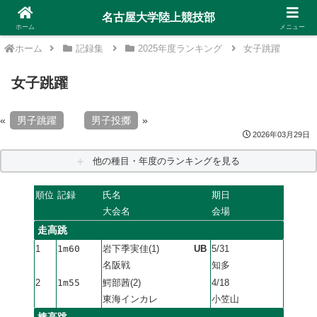
名古屋大学陸上競技部
ホーム
メニュー
ホーム
記録集
2025年度ランキング
女子跳躍
女子跳躍
«
男子跳躍
男子投擲
»
2026年03月29日
他の種目・年度のランキングを見る
順位
記録
氏名
期日
大会名
会場
走高跳
1
1m60
岩下季実佳(1)
UB
5/31
名阪戦
知多
2
1m55
鰐部茜(2)
4/18
東海インカレ
小笠山
棒高跳