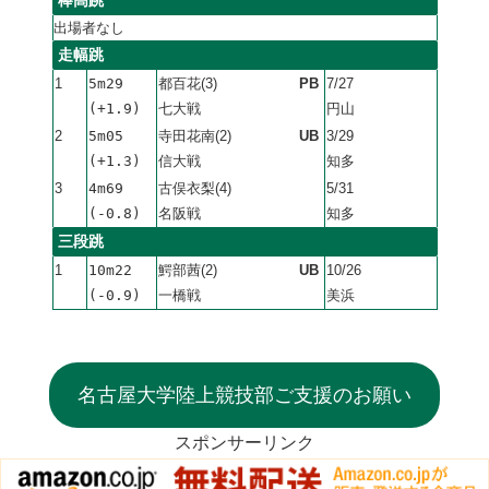
出場者なし
走幅跳
1
5m29
都百花(3)
PB
7/27
(+1.9)
七大戦
円山
2
5m05
寺田花南(2)
UB
3/29
(+1.3)
信大戦
知多
3
4m69
古俣衣梨(4)
5/31
(-0.8)
名阪戦
知多
三段跳
1
10m22
鰐部茜(2)
UB
10/26
(-0.9)
一橋戦
美浜
名古屋大学陸上競技部ご支援のお願い
スポンサーリンク