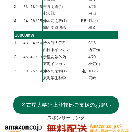
3
23'18"43
吉野明道(4)
7/26
七大戦
円山
4
24'38"85
沖本莉之稀(1)
PB
11/29
関西学連競歩
橿原
10000mW
1
43'34"60
鈴木智大(D2)
9/13
西日本インカレ
西京極
2
45'47"53
伊里友希(M2)
4/20
東海インカレ
小笠山
3
53'25"09
沖本莉之稀(1)
初
10/25
東海学生秋季
岡崎
名古屋大学陸上競技部ご支援のお願い
スポンサーリンク