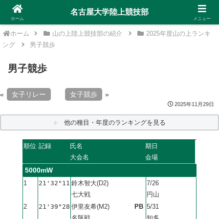
名古屋大学陸上競技部
ホーム
メニュー
ホーム
山の上陸上競技部の紹介
2025年度山の上ランキ
ング
男子競歩
男子競歩
«
女子リレー
女子競歩
»
2025年11月29日
他の種目・年度のランキングを見る
順位
記録
氏名
期日
大会名
会場
5000mW
1
21'32"11
鈴木智大(D2)
7/26
七大戦
円山
2
21'39"28
伊里友希(M2)
PB
5/31
名阪戦
知多