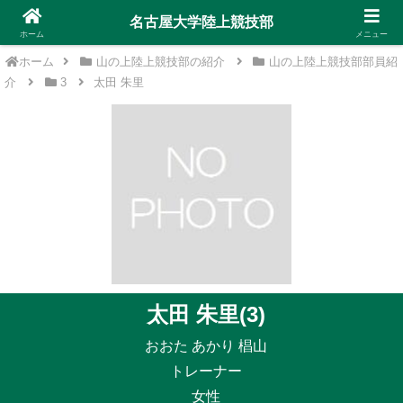
名古屋大学陸上競技部
ホーム
メニュー
ホーム
山の上陸上競技部の紹介
山の上陸上競技部部員紹
介
3
太田 朱里
太田 朱里(3)
おおた あかり 椙山
トレーナー
女性