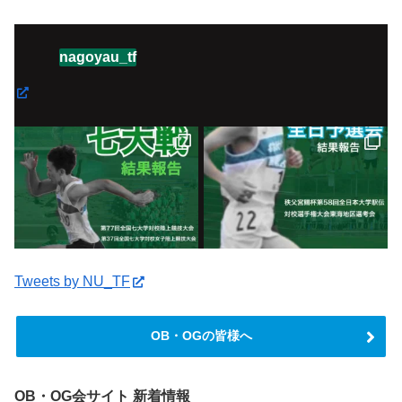
nagoyau_tf
Tweets by NU_TF
OB・OGの皆様へ
OB・OG会サイト 新着情報