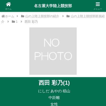
名古屋大学陸上競技部
ホーム
メニュー
ホーム
山の上陸上競技部の紹介
山の上陸上競技部部員紹
介
1
西田 彩乃
西田 彩乃(1)
にしだ あやの 椙山
中距離
女性