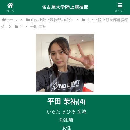
名古屋大学陸上競技部
ホーム
メニュー
ホーム
山の上陸上競技部の紹介
山の上陸上競技部部員紹
介
4
平田 茉祐
平田 茉祐(4)
ひらた まひろ 金城
短距離
女性