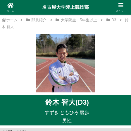
名古屋大学陸上競技部
ホーム
メニュー
ホーム
部員紹介
大学院生・5年生以上
D3
鈴
木 智大
鈴木 智大(D3)
すずき ともひろ 競歩
男性