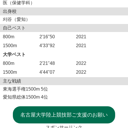
医（保健学科）
出身校
刈谷（愛知）
自己ベスト
800m
2'16"50
2021
1500m
4'33"92
2021
大学ベスト
800m
2'21"48
2022
1500m
4'44"07
2022
主な戦績
東海選手権1500m 5位
愛知県総体1500m 4位
名古屋大学陸上競技部ご支援のお願い
スポンサーリンク