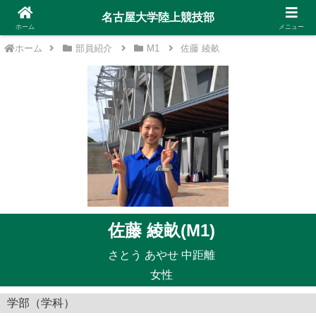
名古屋大学陸上競技部
ホーム
メニュー
ホーム
部員紹介
M1
佐藤 綾畝
佐藤 綾畝(M1)
さとう あやせ 中距離
女性
学部（学科）