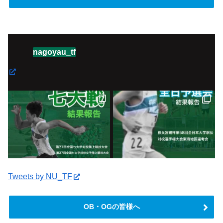
nagoyau_tf
Tweets by NU_TF
OB・OGの皆様へ