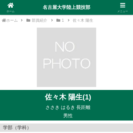
名古屋大学陸上競技部
ホーム
メニュー
ホーム
部員紹介
1
佐々木 陽生
佐々木 陽生(1)
ささき はるき 長距離
男性
学部（学科）