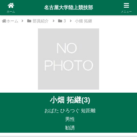
名古屋大学陸上競技部
ホーム
メニュー
ホーム
部員紹介
3
小畑 拓継
小畑 拓継(3)
おばた ひろつぐ 短距離
男性
勧誘