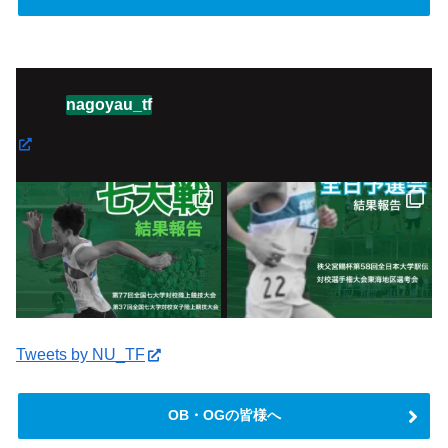
nagoyau_tf
Tweets by NU_TF
OB・OGの皆様へ