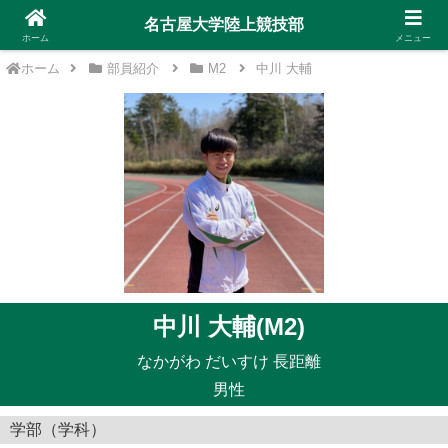
名古屋大学陸上競技部
ホーム
メニュー
ホーム
部員紹介
M2
中川 大輔
中川 大輔(M2)
なかがわ だいすけ 長距離
男性
学部（学科）