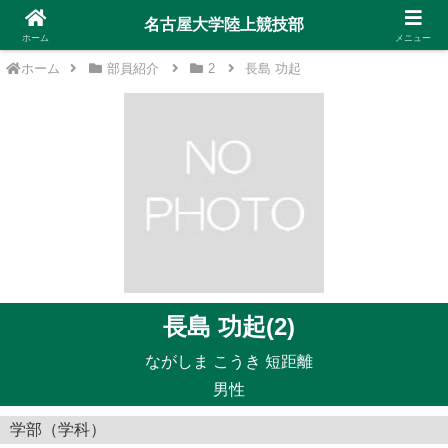
名古屋大学陸上競技部
ホーム
メニュー
ホーム
部員紹介
2
長島 功起
長島 功起(2)
ながしま こうき 短距離
男性
学部（学科）