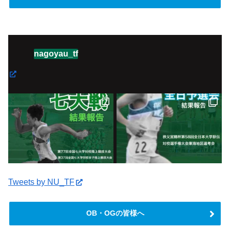
nagoyau_tf
Tweets by NU_TF
OB・OGの皆様へ