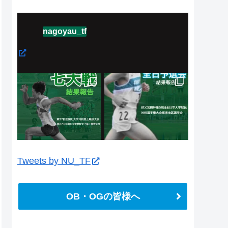
nagoyau_tf
Tweets by NU_TF
OB・OGの皆様へ