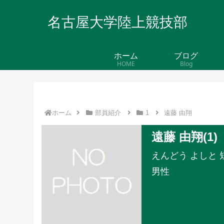
名古屋大学陸上競技部
ホーム
ブログ
HOME
Blog
ホーム
部員紹介
1
遠藤 由翔
遠藤 由翔(1)
えんどう よしと 
男性