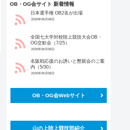
OB・OG会サイト 新着情報
日本選手権 OB2名が出場
2026年06月08日
全国七大学対校陸上競技大会OB・
OG交歓会（7/25）
2026年06月06日
名阪戦応援のお誘いと懇親会のご案
内（5/30）
2026年05月06日
OB・OG会Webサイト
さらに読み込む
Instagram でフォロー
山の上陸上競技部紹介