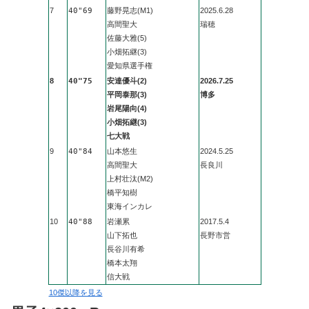
7
40"69
藤野晃志(M1)
2025.6.28
高間聖大
瑞穂
佐藤大雅(5)
小畑拓継(3)
愛知県選手権
8
40"75
安達優斗(2)
2026.7.25
平岡泰那(3)
博多
岩尾陽向(4)
小畑拓継(3)
七大戦
9
40"84
山本悠生
2024.5.25
高間聖大
長良川
上村壮汰(M2)
橋平知樹
東海インカレ
10
40"88
岩瀬累
2017.5.4
山下拓也
長野市営
長谷川有希
橋本太翔
信大戦
10傑以降を見る