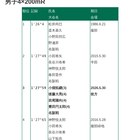
男子4×200mR
順位
記録
氏名
期日
大会名
会場
1
1'26"4
松井尚巳
1986.6.21
斎木基久
服部
小野田邦広
野瀬昇
名阪戦
2
1'27"49
小田将矢
2015.5.30
長谷川有希
半田
神野悦太郎
春田晋作
名阪戦
3
1'27"59
小畑拓継(3)
2026.5.30
後藤大亮(4)
枚方
岩尾陽向(4)
豊田円太郎(4)
名阪戦
4
1'27"65
神野悦太郎
2016.5.28
小田将矢
服部緑地
長谷川有希
山下拓也