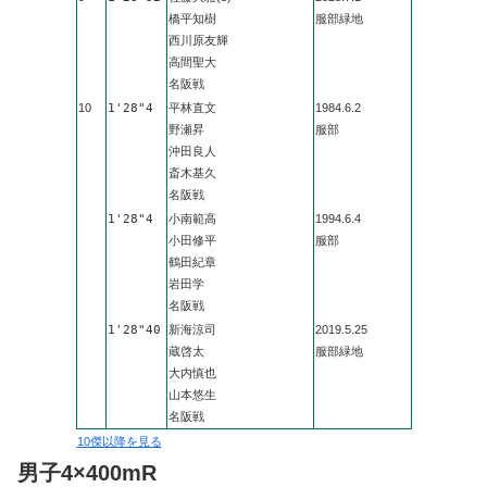
橋平知樹
服部緑地
西川原友輝
高間聖大
名阪戦
10
1'28"4
平林直文
1984.6.2
野瀬昇
服部
沖田良人
斎木基久
名阪戦
1'28"4
小南範高
1994.6.4
小田修平
服部
鶴田紀章
岩田学
名阪戦
1'28"40
新海涼司
2019.5.25
蔵啓太
服部緑地
大内慎也
山本悠生
名阪戦
10傑以降を見る
男子4×400mR