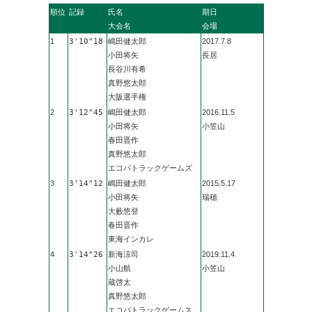
順位
記録
氏名
期日
大会名
会場
1
3'10"18
嶋田健太郎
2017.7.8
小田将矢
長居
長谷川有希
真野悠太郎
大阪選手権
2
3'12"45
嶋田健太郎
2016.11.5
小田将矢
小笠山
春田晋作
真野悠太郎
エコパトラックゲームズ
3
3'14"12
嶋田健太郎
2015.5.17
小田将矢
瑞穂
大藪悠登
春田晋作
東海インカレ
4
3'14"26
新海涼司
2019.11.4
小山航
小笠山
蔵啓太
真野悠太郎
エコパトラックゲームス