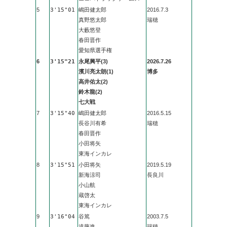
5
3'15"01
嶋田健太郎
2016.7.3
真野悠太郎
瑞穂
大藪悠登
春田晋作
愛知県選手権
6
3'15"21
永尾興平(3)
2026.7.26
濱川亮太朗(1)
博多
高井佑太(2)
鈴木龍(2)
七大戦
7
3'15"40
嶋田健太郎
2016.5.15
長谷川有希
瑞穂
春田晋作
小田将矢
東海インカレ
8
3'15"51
小田将矢
2019.5.19
新海涼司
長良川
小山航
蔵啓太
東海インカレ
9
3'16"04
谷篤
2003.7.5
遠藤進
瑞穂