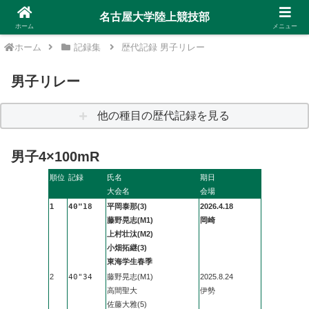
名古屋大学陸上競技部
ホーム
メニュー
ホーム
記録集
歴代記録 男子リレー
男子リレー
他の種目の歴代記録を見る
男子4×100mR
順位
記録
氏名
期日
大会名
会場
1
40"18
平岡泰那(3)
2026.4.18
藤野晃志(M1)
岡崎
上村壮汰(M2)
小畑拓継(3)
東海学生春季
2
40"34
藤野晃志(M1)
2025.8.24
高間聖大
伊勢
佐藤大雅(5)