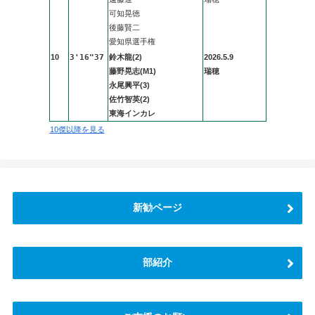
可知晃徳
後藤賢二
愛知県選手権
10
3'16"37
鈴木龍(2)
2026.5.9
藤野晃志(M1)
瑞穂
永尾興平(3)
佐竹智英(2)
東海インカレ
10傑以降を見る
新勧ページ
部紹介