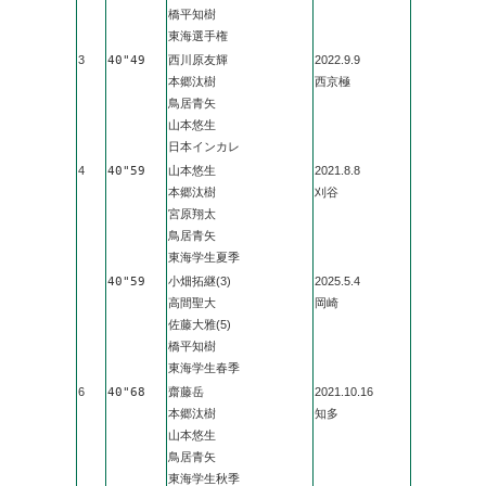
橋平知樹
東海選手権
3
40"49
西川原友輝
2022.9.9
本郷汰樹
西京極
鳥居青矢
山本悠生
日本インカレ
4
40"59
山本悠生
2021.8.8
本郷汰樹
刈谷
宮原翔太
鳥居青矢
東海学生夏季
40"59
小畑拓継(3)
2025.5.4
高間聖大
岡崎
佐藤大雅(5)
橋平知樹
東海学生春季
6
40"68
齋藤岳
2021.10.16
本郷汰樹
知多
山本悠生
鳥居青矢
東海学生秋季