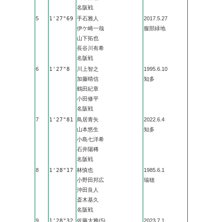
名阪戦
5
1'27"69
手石雅人
2017.5.27
伊ケ崎一哉
服部緑地
山下拓也
長谷川有希
名阪戦
6
1'27"8
川上智之
1995.6.10
加藤晴信
知多
鶴田紀章
小田修平
名阪戦
7
1'27"81
鳥居青矢
2022.6.4
山本悠生
知多
小島七洋希
石井陽稀
名阪戦
8
1'28"17
林慎也
1985.6.1
小野田邦広
瑞穂
沖田良人
斎木基久
名阪戦
9
1'28"32
佐藤大雅(5)
2023.7.1