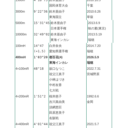
4'18"75
国民体育大会
千葉
3000m
9'22"36
鈴木亜由子
2010.6.26
東海国立
草薙
5000m
15'31"45
鈴木亜由子
2013.6.9
日本選手権
味の素(東京)
10000m
32'49"02
鈴木亜由子
2013.5.19
東海インカレ
瑞穂
100mH
14"47
白井奈央
2014.7.20
(+1.5)
愛知県選手権
瑞穂
400mH
1'03"20
都百花(4)
2026.5.9
東海インカレ
瑞穂
4×100mR
48"18
坂口なつこ
2022.7.31
祖父江真子
宮城野原
小林はづき
中村友香
七大戦
4×200mR
1'51"2
桜井慈子
1992.6.6
吉川真由美
金岡
須網恵巨
田原恵美子
名阪戦
4×400mR
4'01"44
祖父江真子
2021.5.7