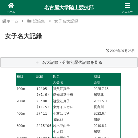
名古屋大学陸上競技部
ホーム
メニュー
ホーム
記録集
女子名大記録
女子名大記録
2026年07月25日
名大記録・分類別歴代記録を見る
種目
記録
氏名
期日
大会名
会場
100m
12"05
祖父江真子
2025.7.13
(+1.6)
愛知県選手権
瑞穂北
200m
25"00
祖父江真子
2021.5.9
(+1.5)
東海インカレ
長良川
400m
57"11
小林はづき
2022.6.4
名阪戦
知多
800m
2'15"06
鈴木亜由子
2010.8.1
七大戦
瑞穂
1500m
鈴木亜由子
2010.10.3