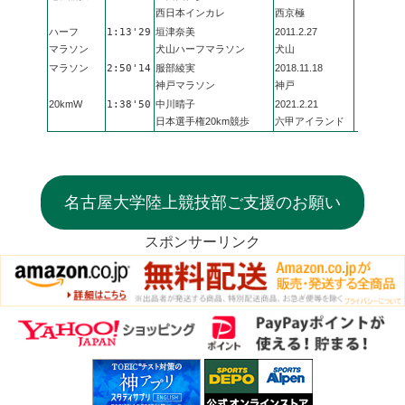
西日本インカレ
西京極
ハーフ
1:13'29
垣津奈美
2011.2.27
マラソン
犬山ハーフマラソン
犬山
マラソン
2:50'14
服部綾実
2018.11.18
神戸マラソン
神戸
20kmW
1:38'50
中川晴子
2021.2.21
日本選手権20km競歩
六甲アイランド
名古屋大学陸上競技部ご支援のお願い
スポンサーリンク