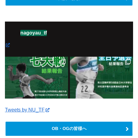
nagoyau_tf
Tweets by NU_TF
OB・OGの皆様へ