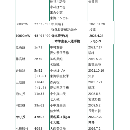
長谷川詩歩
長良川
小林はづき
米倉令惠
東海インカレ
5000mW
22'35"93
中川晴子
2020.11.28
強化長距離記録会
橿原
10000mW
48'04"00
寺本瑛美(2)
2026.4.24
日本学生個人選手権
レモンS
走高跳
1m71
中村友香
2021.7.17
愛知県選手権
瑞穂
棒高跳
2m70
澁谷美紀
2019.5.25
名阪戦
服部緑地
走幅跳
5m82
小林はづき
2021.10.16
(+1.6)
東海学生秋季
知多
三段跳
11m40
森美聡
2013.7.21
(+1.4)
愛知県選手権
瑞穂
砲丸投
11m35
小中真由美
2008.8.3
七大戦
宮城野原
円盤投
39m62
小中真由美
2009.5.2
信大戦
長野市営
やり投
47m62
長谷菜々美(3)
2026.7.25
七大戦
博多
七種競技
4093
大西美佐歩
2016.7.2